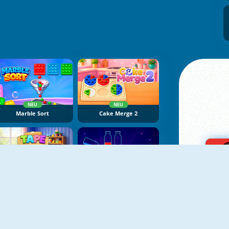
NEU
NEU
Marble Sort
Cake Merge 2
NEU
NEU
Tape Sort 3D
Potion Sort