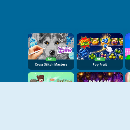
NEU
NEU
Cross Stitch Masters
Pop Fruit
NEU
NEU
Food Sort Puzzle
Dragon Egg Master