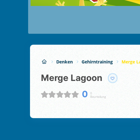
Denken
Gehirntraining
Merge L
Merge Lagoon
0
0
Beurteilung