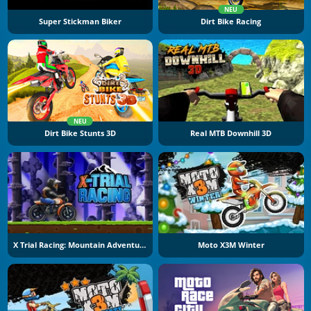
NEU
Super Stickman Biker
Dirt Bike Racing
NEU
Dirt Bike Stunts 3D
Real MTB Downhill 3D
X Trial Racing: Mountain Adventure
Moto X3M Winter