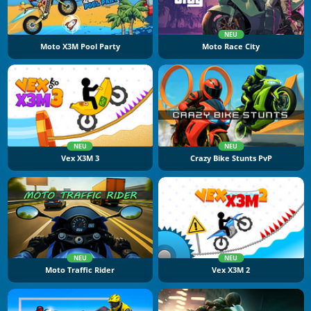
NEU
Moto X3M Pool Party
Moto Race City
NEU
NEU
Vex X3M 3
Crazy Bike Stunts PvP
NEU
NEU
Moto Traffic Rider
Vex X3M 2