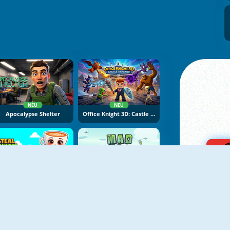
NEU
NEU
Apocalypse Shelter
Office Knight 3D: Castle Defence
NEU
NEU
Steal Brainrot Arena
Mad Day Special