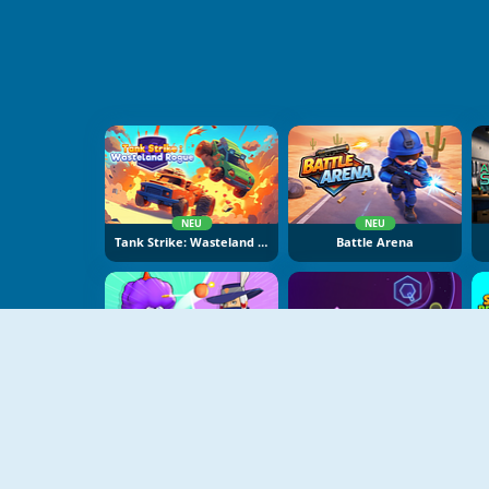
NEU
NEU
Tank Strike: Wasteland Rogue
Battle Arena
NEU
NEU
Brawl Stars Battle
Geometry Tower Defense