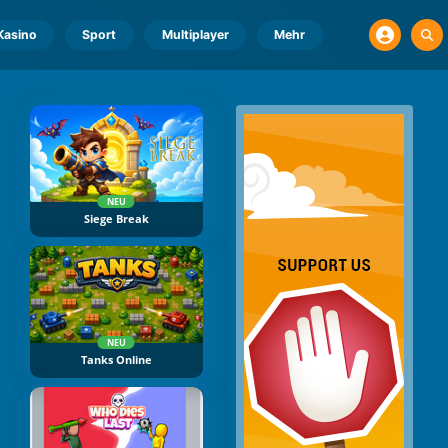
Kasino
Sport
Multiplayer
Mehr
NEU
Siege Break
NEU
Tanks Online