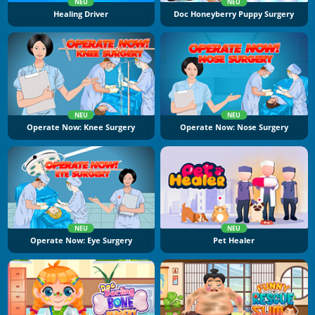
NEU
NEU
Healing Driver
Doc Honeyberry Puppy Surgery
NEU
NEU
Operate Now: Knee Surgery
Operate Now: Nose Surgery
NEU
NEU
Operate Now: Eye Surgery
Pet Healer