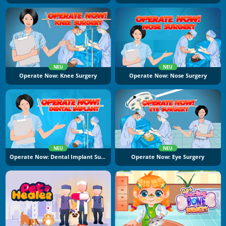
NEU
NEU
Operate Now: Knee Surgery
Operate Now: Nose Surgery
NEU
NEU
Operate Now: Dental Implant Surgery
Operate Now: Eye Surgery