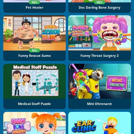
NEU
NEU
Pet Healer
Doc Darling Bone Surgery
NEU
Funny Rescue Sumo
Funny Throat Surgery 2
Medical Staff Puzzle
Mini Ohrenarzt