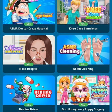
NEU
NEU
ASMR Doctor Crazy Hospital
Knee Case Simulator
NEU
NEU
Nose Hospital
ASMR Cleaning
NEU
NEU
Healing Driver
Doc Honeyberry Puppy Surgery