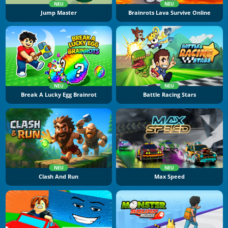
NEU
NEU
Jump Master
Brainrots Lava Survive Online
NEU
NEU
Break A Lucky Egg Brainrot
Battle Racing Stars
NEU
NEU
Clash And Run
Max Speed