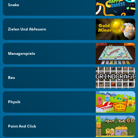
Snake
Zielen Und Abfeuern
Managerspiele
Bau
Physik
Point And Click