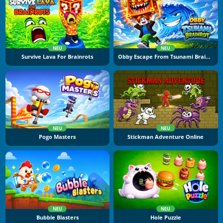
NEU
NEU
Survive Lava For Brainrots
Obby Escape From Tsunami Brainrot
NEU
NEU
Pogo Masters
Stickman Adventure Online
NEU
NEU
Bubble Blasters
Hole Puzzle