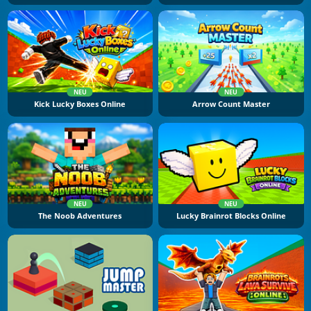
NEU
NEU
Kick Lucky Boxes Online
Arrow Count Master
NEU
NEU
The Noob Adventures
Lucky Brainrot Blocks Online