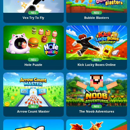
NEU
NEU
Vex Try To Fly
Bubble Blasters
NEU
NEU
Hole Puzzle
Kick Lucky Boxes Online
NEU
NEU
Arrow Count Master
The Noob Adventures