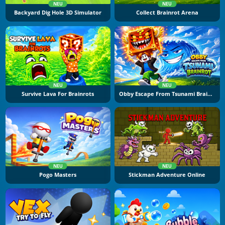
NEU
NEU
Backyard Dig Hole 3D Simulator
Collect Brainrot Arena
NEU
NEU
Survive Lava For Brainrots
Obby Escape From Tsunami Brainrot
NEU
NEU
Pogo Masters
Stickman Adventure Online