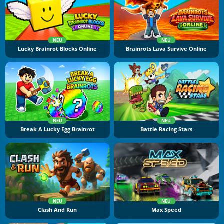
NEU
NEU
Lucky Brainrot Blocks Online
Brainrots Lava Survive Online
NEU
NEU
Break A Lucky Egg Brainrot
Battle Racing Stars
NEU
NEU
Clash And Run
Max Speed