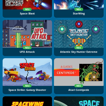
NEU
NEU
Space Blast
StarWing
NEU
NEU
UFO Attack
Atlantic Sky Hunter Extreme
NEU
NEU
Space Strike: Galaxy Shooter
Atari Centipede