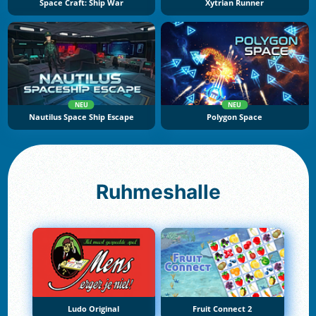
Space Craft: Ship War
Xytrian Runner
NEU
NEU
Nautilus Space Ship Escape
Polygon Space
Ruhmeshalle
Ludo Original
Fruit Connect 2