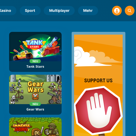
Kasino
Sport
Multiplayer
Mehr
NEU
Tank Stars
NEU
Gear Wars