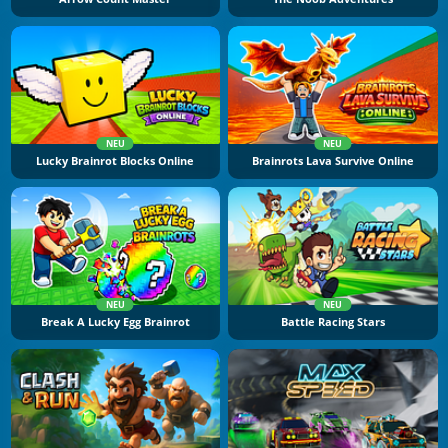
NEU
NEU
Lucky Brainrot Blocks Online
Brainrots Lava Survive Online
NEU
NEU
Break A Lucky Egg Brainrot
Battle Racing Stars