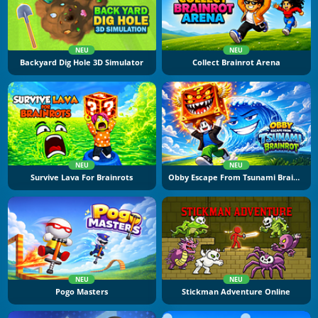
NEU
NEU
Backyard Dig Hole 3D Simulator
Collect Brainrot Arena
NEU
NEU
Survive Lava For Brainrots
Obby Escape From Tsunami Brainrot
NEU
NEU
Pogo Masters
Stickman Adventure Online