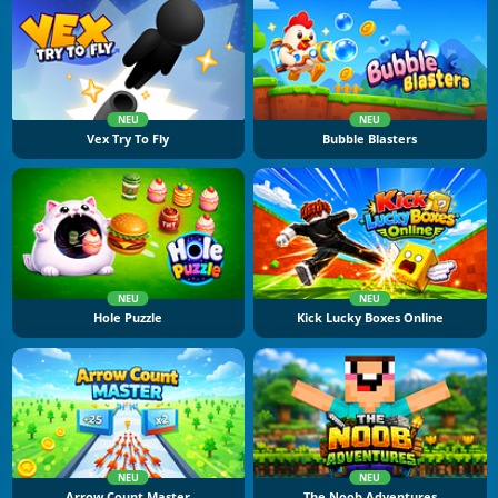
NEU
NEU
Vex Try To Fly
Bubble Blasters
NEU
NEU
Hole Puzzle
Kick Lucky Boxes Online
NEU
NEU
Arrow Count Master
The Noob Adventures