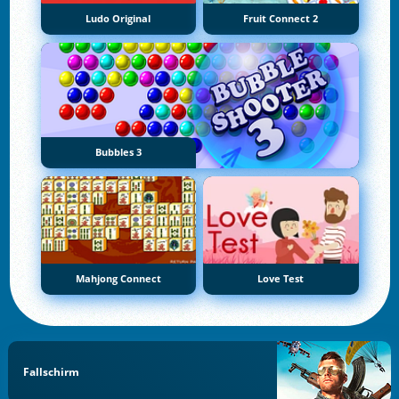
Ludo Original
Fruit Connect 2
Bubbles 3
Mahjong Connect
Love Test
Fallschirm