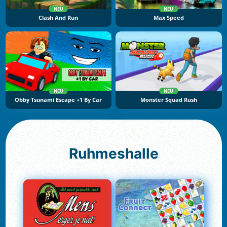
NEU
NEU
Clash And Run
Max Speed
NEU
NEU
Obby Tsunami Escape +1 By Car
Monster Squad Rush
Ruhmeshalle