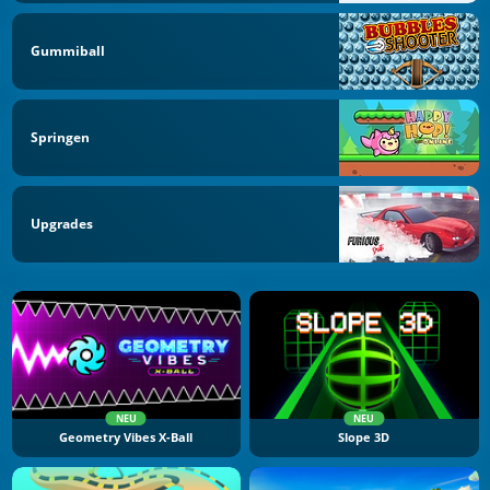
Gummiball
Springen
Upgrades
NEU
NEU
Geometry Vibes X-Ball
Slope 3D