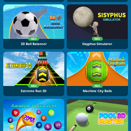
NEU
NEU
3D Ball Balancer
Sisyphus Simulator
NEU
NEU
Extreme Run 3D
Machine City Balls