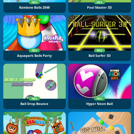
NEU
NEU
Rainbow Balls 2048
Pool Master 3D
NEU
NEU
Aquapark Balls Party
Ball Surfer 3D
NEU
NEU
Ball Drop Bounce
Hyper Neon Ball