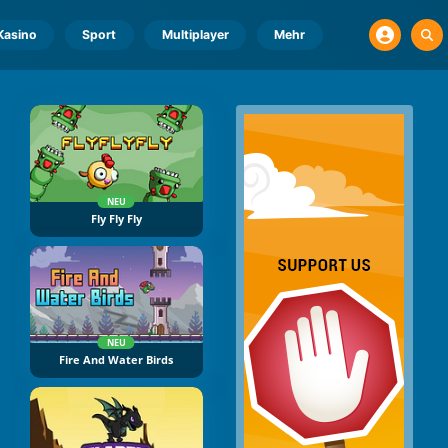
Kasino
Sport
Multiplayer
Mehr
NEU
Fly Fly Fly
NEU
Fire And Water Birds