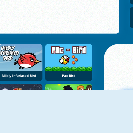
Mildly Infuriated Bird
Pac Bird
Flappy Super Kitty
Flappy FootChinko