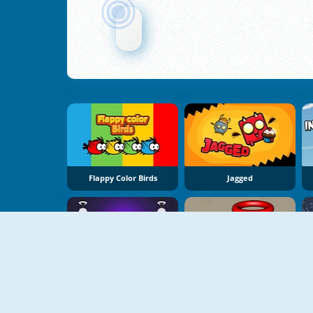
Flappy Color Birds
Jagged
Flappy Run Online
Flappy Dunk