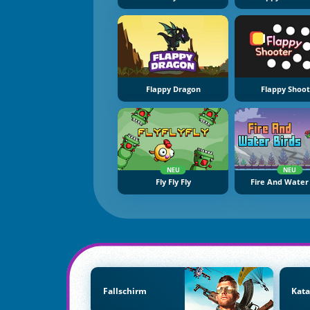
Flappy Dragon
Flappy Shoo
NEU
NEU
Fly Fly Fly
Fire And Water 
Fallschirm
Kata