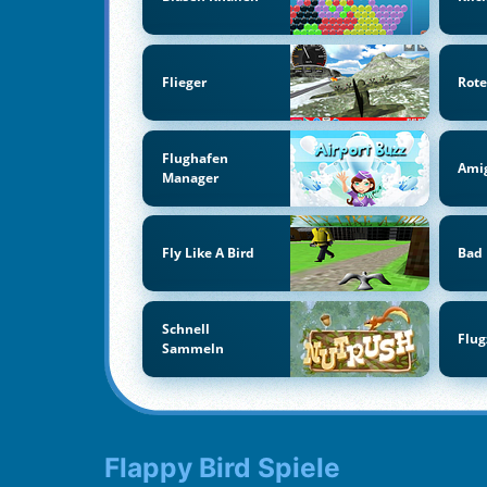
Flieger
Rote
Flughafen
Ami
Manager
Fly Like A Bird
Bad 
Schnell
Flug
Sammeln
Flappy Bird Spiele