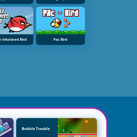
y Infuriated Bird
Pac Bird
Bubble Trouble