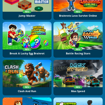
NEU
NEU
Jump Master
Brainrots Lava Survive Online
NEU
NEU
Break A Lucky Egg Brainrot
Battle Racing Stars
NEU
NEU
Clash And Run
Max Speed