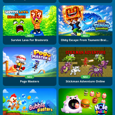
NEU
NEU
Survive Lava For Brainrots
Obby Escape From Tsunami Brainrot
NEU
NEU
Pogo Masters
Stickman Adventure Online