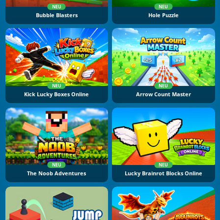
NEU
NEU
Bubble Blasters
Hole Puzzle
NEU
NEU
Kick Lucky Boxes Online
Arrow Count Master
NEU
NEU
The Noob Adventures
Lucky Brainrot Blocks Online