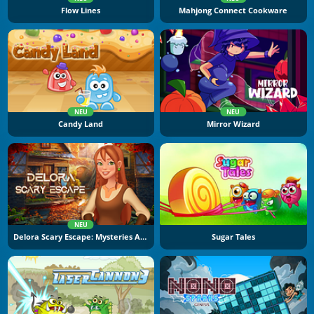
Flow Lines
Mahjong Connect Cookware
NEU
NEU
Candy Land
Mirror Wizard
NEU
Delora Scary Escape: Mysteries Adventure
Sugar Tales