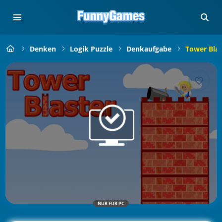
Denken
Logik Puzzle
Denkaufgabe
Tower Blas
NÜR FÜR PC