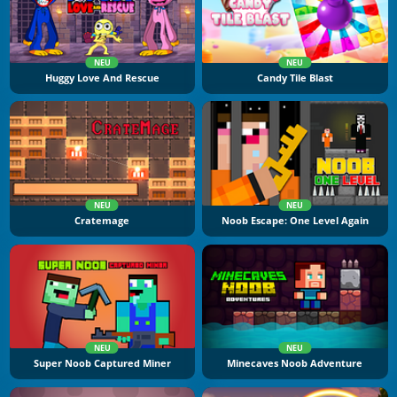
NEU
NEU
Huggy Love And Rescue
Candy Tile Blast
NEU
NEU
Cratemage
Noob Escape: One Level Again
NEU
NEU
Super Noob Captured Miner
Minecaves Noob Adventure