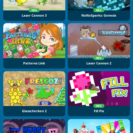
NEU
NEU
Laser Cannon 3
NoNoSparks: Genesis
NEU
Patterns Link
Laser Cannon 2
NEU
Glasscherben 2
Fill Pix