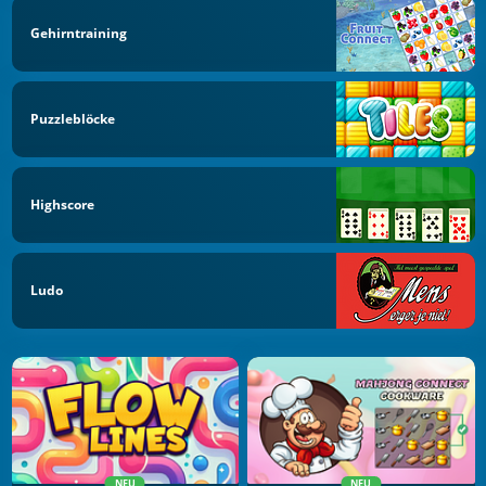
Gehirntraining
Puzzleblöcke
Highscore
Ludo
NEU
NEU