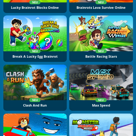
NEU
NEU
Lucky Brainrot Blocks Online
Brainrots Lava Survive Online
NEU
NEU
Break A Lucky Egg Brainrot
Battle Racing Stars
NEU
NEU
Clash And Run
Max Speed