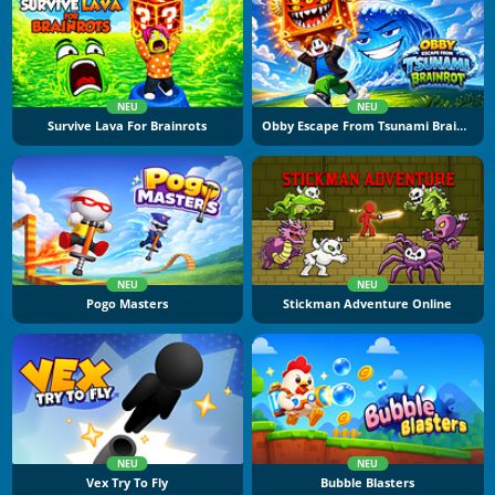
NEU
NEU
Survive Lava For Brainrots
Obby Escape From Tsunami Brainrot
NEU
NEU
Pogo Masters
Stickman Adventure Online
NEU
NEU
Vex Try To Fly
Bubble Blasters