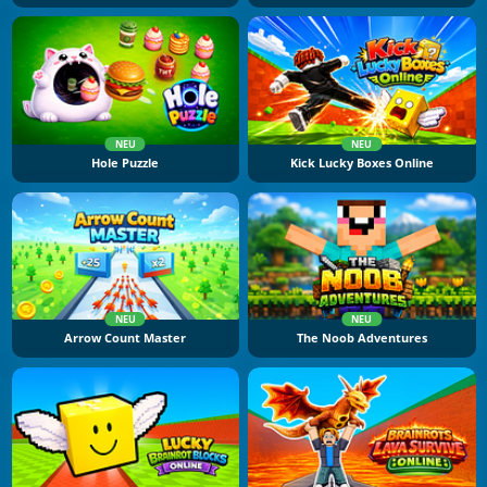
NEU
NEU
Hole Puzzle
Kick Lucky Boxes Online
NEU
NEU
Arrow Count Master
The Noob Adventures