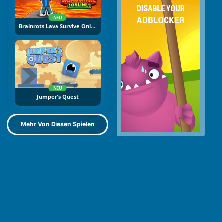
NEU
Brainrots Lava Survive Online
NEU
Jumper's Quest
Mehr Von Diesen Spielen