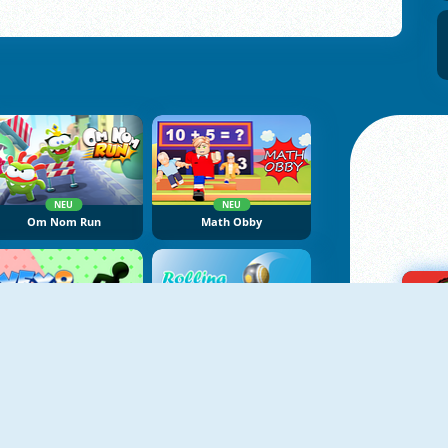
NEU
NEU
Om Nom Run
Math Obby
NEU
NEU
Vex 8
Rolling Ball