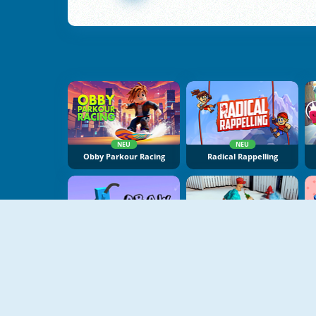
NEU
NEU
Obby Parkour Racing
Radical Rappelling
NEU
NEU
Draw Climber
Drunk Man 3D