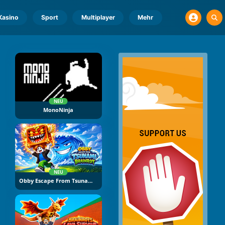
Kasino
Sport
Multiplayer
Mehr
NEU
MonoNinja
NEU
Obby Escape From Tsunami Brainrot