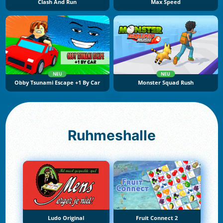
Clash And Run
Max Speed
NEU
NEU
Obby Tsunami Escape +1 By Car
Monster Squad Rush
Ruhmeshalle
Ludo Original
Fruit Connect 2