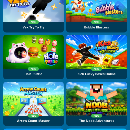
NEU
NEU
Vex Try To Fly
Bubble Blasters
NEU
NEU
Hole Puzzle
Kick Lucky Boxes Online
NEU
NEU
Arrow Count Master
The Noob Adventures