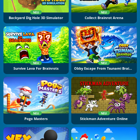
NEU
NEU
Backyard Dig Hole 3D Simulator
Collect Brainrot Arena
NEU
NEU
Survive Lava For Brainrots
Obby Escape From Tsunami Brainrot
NEU
NEU
Pogo Masters
Stickman Adventure Online