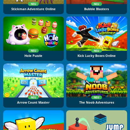
NEU
NEU
Stickman Adventure Online
Bubble Blasters
NEU
NEU
Hole Puzzle
Kick Lucky Boxes Online
NEU
NEU
Arrow Count Master
The Noob Adventures