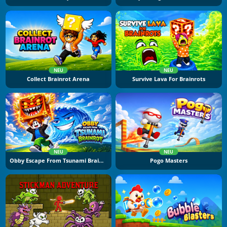
NEU
NEU
Collect Brainrot Arena
Survive Lava For Brainrots
NEU
NEU
Obby Escape From Tsunami Brainrot
Pogo Masters