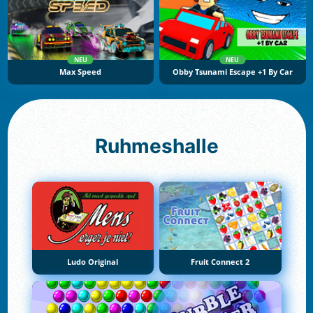
NEU
NEU
Max Speed
Obby Tsunami Escape +1 By Car
Ruhmeshalle
Ludo Original
Fruit Connect 2