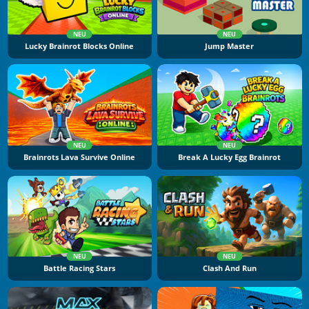
NEU
NEU
Lucky Brainrot Blocks Online
Jump Master
NEU
NEU
Brainrots Lava Survive Online
Break A Lucky Egg Brainrot
NEU
NEU
Battle Racing Stars
Clash And Run