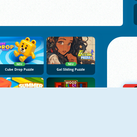
NEU
NEU
Cube Drop Puzzle
Gal Sliding Puzzle
NEU
NEU
Summer Maze
Momo Wood Block Jam