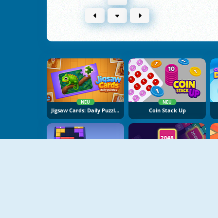
NEU
NEU
Jigsaw Cards: Daily Puzzles
Coin Stack Up
NEU
NEU
Block Puzzle: Slide Block Jam
Block Blast 2048