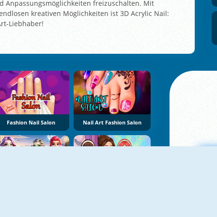
 Anpassungsmöglichkeiten freizuschalten. Mit
losen kreativen Möglichkeiten ist 3D Acrylic Nail:
Art-Liebhaber!
Fashion Nail Salon
Nail Art Fashion Salon
NEU
NEU
Moon League Sports Season
ASMR Beauty Clinic