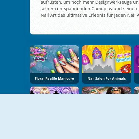
aufrüsten, um noch mehr Designwerkzeuge und
seinem entspannenden Gameplay und seinen end
Nail Art das ultimative Erlebnis für jeden Nail 
Floral Realife Manicure
Nail Salon For Animals
NEU
Blondie Wedding Prep
Spring Magic Enchanted Wardrobe