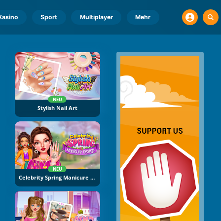
Kasino
Sport
Multiplayer
Mehr
NEU
Stylish Nail Art
NEU
Celebrity Spring Manicure Design