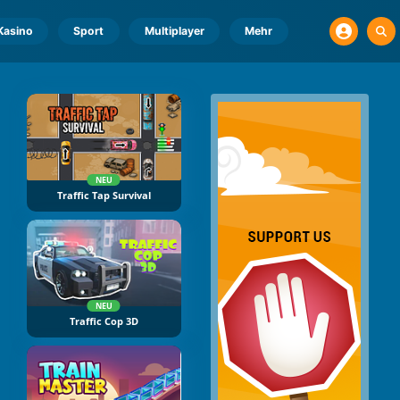
Kasino
Sport
Multiplayer
Mehr
NEU
Traffic Tap Survival
NEU
Traffic Cop 3D