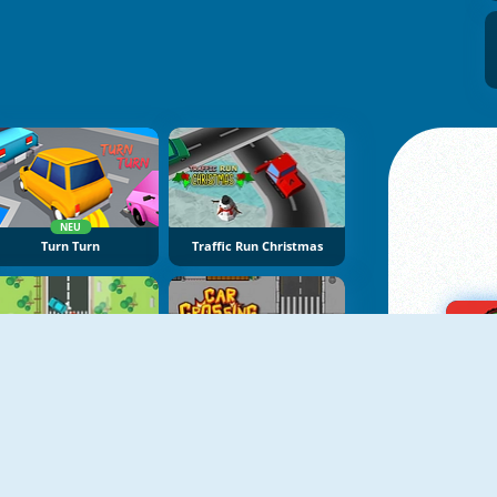
NEU
Turn Turn
Traffic Run Christmas
Traffic Run!
Car Crossing