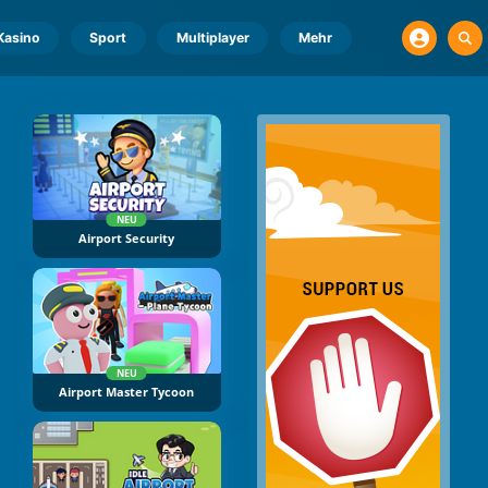
Kasino
Sport
Multiplayer
Mehr
NEU
Airport Security
NEU
Airport Master Tycoon