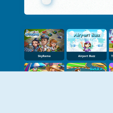
SkyRama
Airport Buzz
NEU
NEU
Merge Lagoon
Build A Go-Kart