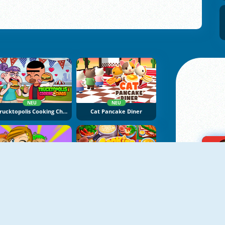
NEU
NEU
Trucktopolis Cooking Chaos
Cat Pancake Diner
NEU
NEU
Beauty Resort 2
Cooking Empire