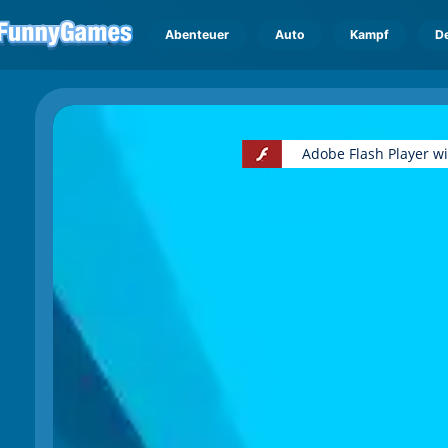
Abenteuer
Auto
Kampf
D
Adobe Flash Player w