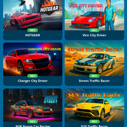
NEU
NEU
HOTGEAR
Vice City Driver
NEU
NEU
Charger City Driver
Street Traffic Racer
NEU
NEU
NSR Street Car Racing
SUV Traffic Racer