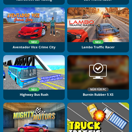
NEU
NEU
Aventador Vice Crime City
Lambo Traffic Racer
NEU
NÜR FÜR PC
Highway Bus Rush
Burnin Rubber 5 XS