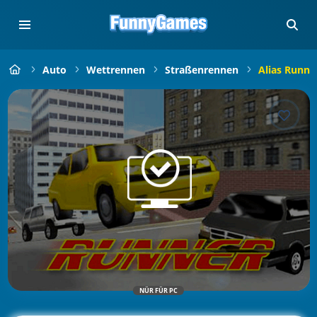
Auto
Wettrennen
Straßenrennen
Alias Runne
NÜR FÜR PC