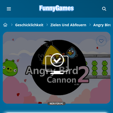
Geschicklichkeit
Zielen Und Abfeuern
Angry Bird
NÜR FÜR PC