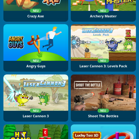
NEU
NEU
Crazy Axe
Archery Master
NEU
NEU
Angry Guys
Laser Cannon 3: Levels Pack
NEU
NEU
Laser Cannon 3
Shoot The Bottles