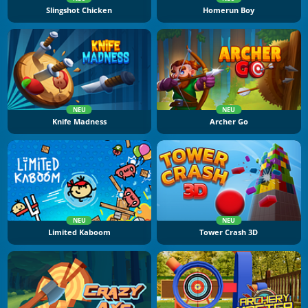
Slingshot Chicken
Homerun Boy
NEU
NEU
Knife Madness
Archer Go
NEU
NEU
Limited Kaboom
Tower Crash 3D