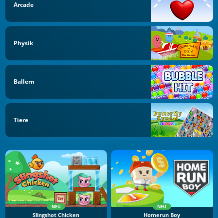
Arcade
Physik
Ballern
Tiere
NEU
NEU
Slingshot Chicken
Homerun Boy