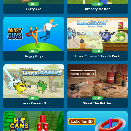
NEU
NEU
Crazy Axe
Archery Master
NEU
NEU
Angry Guys
Laser Cannon 3: Levels Pack
NEU
NEU
Laser Cannon 3
Shoot The Bottles