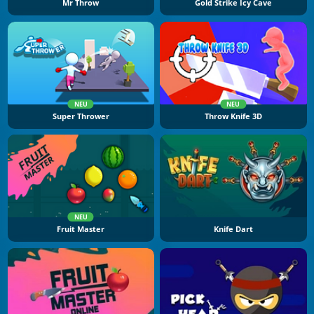
Mr Throw
Gold Strike Icy Cave
NEU
NEU
Super Thrower
Throw Knife 3D
NEU
Fruit Master
Knife Dart