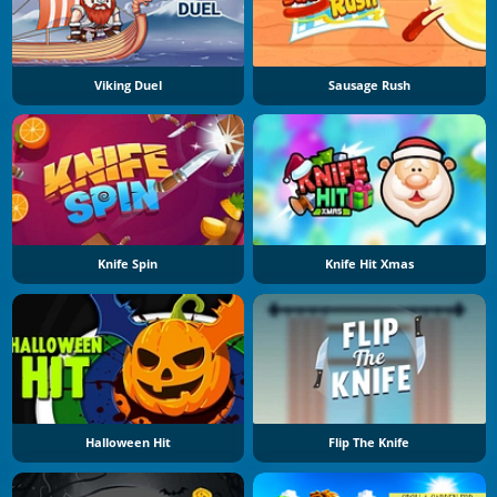
Viking Duel
Sausage Rush
Knife Spin
Knife Hit Xmas
Halloween Hit
Flip The Knife