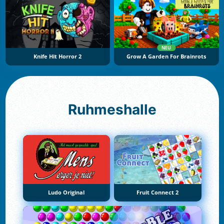
NEU
Knife Hit Horror 2
Grow A Garden For Brainrots
Ruhmeshalle
Ludo Original
Fruit Connect 2