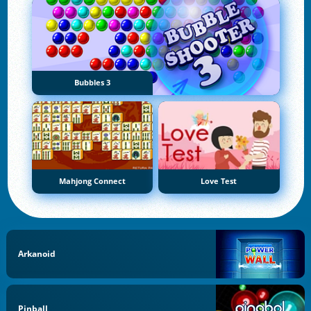
Bubbles 3
Mahjong Connect
Love Test
Arkanoid
Pinball