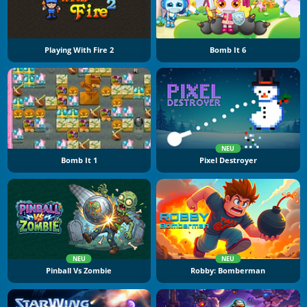
Playing With Fire 2
Bomb It 6
NEU
Bomb It 1
Pixel Destroyer
NEU
NEU
Pinball Vs Zombie
Robby: Bomberman