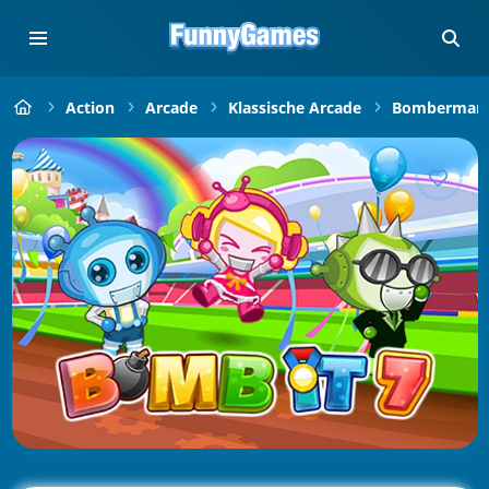
Action
Arcade
Klassische Arcade
Bomberman