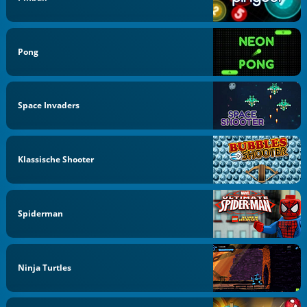
Pong
Space Invaders
Klassische Shooter
Spiderman
Ninja Turtles