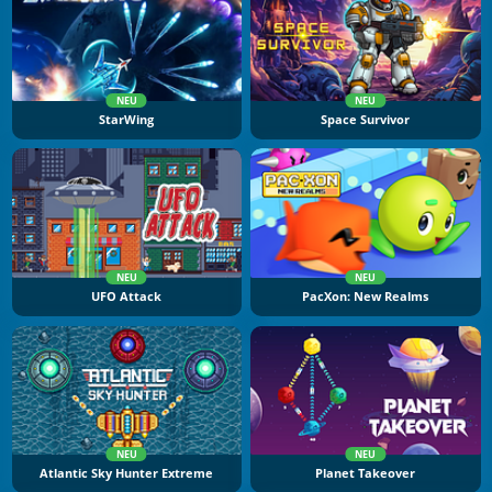
NEU
NEU
StarWing
Space Survivor
NEU
NEU
UFO Attack
PacXon: New Realms
NEU
NEU
Atlantic Sky Hunter Extreme
Planet Takeover