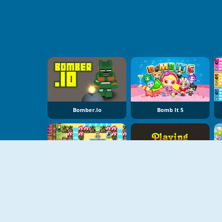
Bomber.io
Bomb It 5
Bomb It 3
Playing With Fire 2