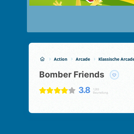
Action
Arcade
Klassische Arcad
Bomber Friends
3.8
1283
Beurteilung