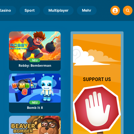
Kasino
Sport
Multiplayer
Mehr
NEU
Robby: Bomberman
NEU
Bomb It 8