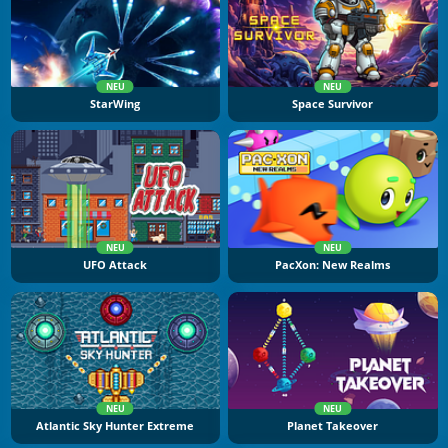
NEU
NEU
StarWing
Space Survivor
NEU
NEU
UFO Attack
PacXon: New Realms
NEU
NEU
Atlantic Sky Hunter Extreme
Planet Takeover