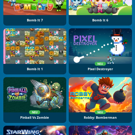
Bomb It 7
Bomb It 6
NEU
Bomb It 1
Pixel Destroyer
NEU
NEU
Pinball Vs Zombie
Robby: Bomberman