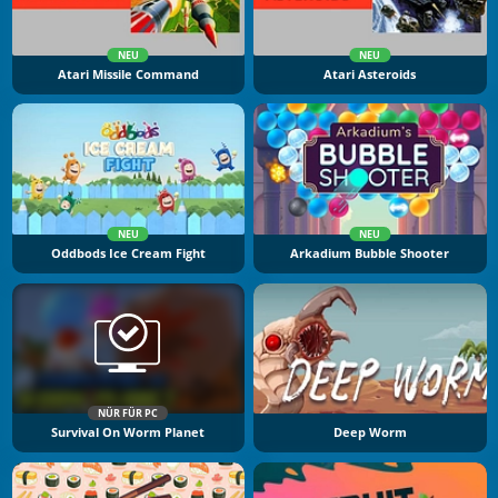
NEU
NEU
Atari Missile Command
Atari Asteroids
NEU
NEU
Oddbods Ice Cream Fight
Arkadium Bubble Shooter
NÜR FÜR PC
Survival On Worm Planet
Deep Worm