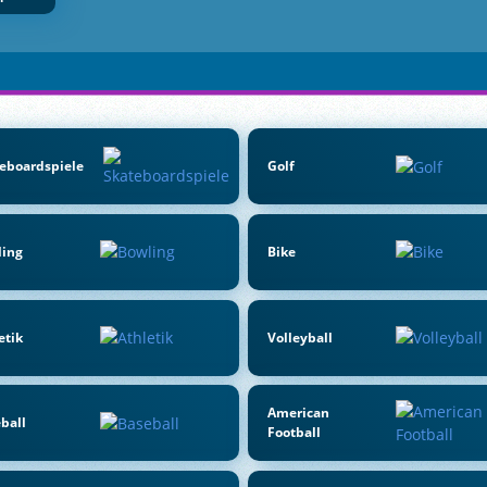
eboardspiele
Golf
ling
Bike
etik
Volleyball
American
ball
Football