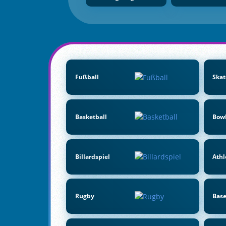
Fußball
Skat
Basketball
Bow
Billardspiel
Athl
Rugby
Base