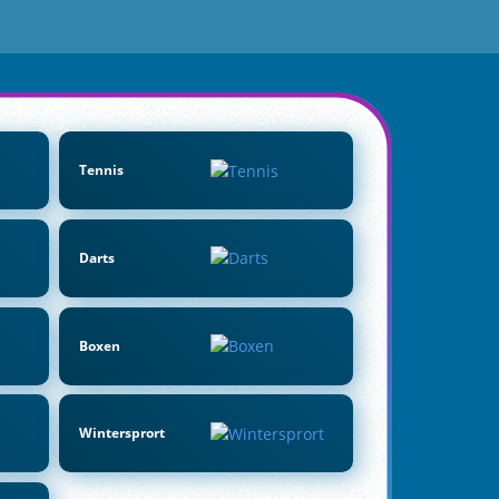
Tennis
Darts
Boxen
Wintersprort