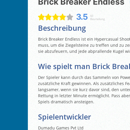
Brick Breaker Endless
3.5
60
Beurteilung
Beschreibung
Brick Breaker Endless ist ein Hypercasual Shoo
muss, um die Ziegelsteine zu treffen und zu 
sie abzufeuern, und jede abprallende Kugel wi
Wie spielt man Brick Brea
Der Spieler kann durch das Sammeln von Powe
zusätzliche Kraft gewinnen. Als zusätzliches F
langsamer, wenn sie kurz davor sind, den unte
Rettung in letzter Minute ermöglicht. Pass abe
Spiels dramatisch ansteigen.
Spielentwickler
Dumadu Games Pvt Ltd