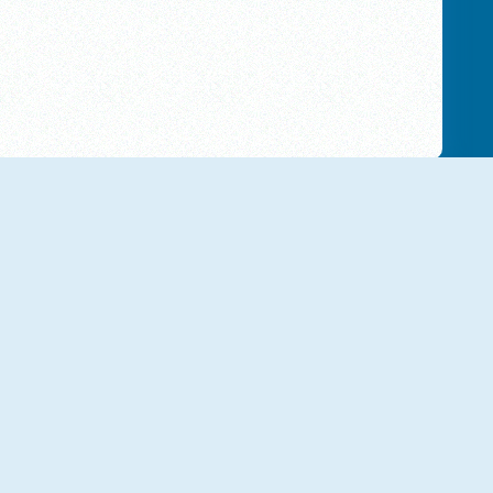
NEU
NEU
Going Balls Adventure 2
Rolling Balls Sea Race
NEU
NEU
Slope Emoji 2
Sky Balls 3D