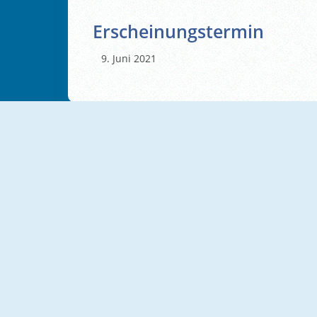
Erscheinungstermin
Juni 2021
NEU
NEU
Geometry Vibes X-Ball
Slope 3D
NEU
NEU
Slope Spooky
Ball Tower Of Hell