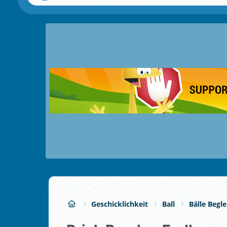
Geschicklichkeit
Ball
Bälle Begle