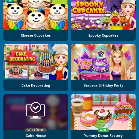
Cheese Cupcakes
Spooky Cupcakes
Cake Decorating
Barbara Birthday Party
NÜR FÜR PC
NEU
Cake House
Yummy Donut Factory