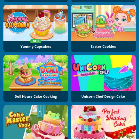
NEU
Yummy Cupcakes
Easter Cookies
Doll House Cake Cooking
Unicorn Chef Design Cake