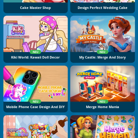
Cake Master Shop
Design Perfect Wedding Cake
NEU
NEU
Kiki World: Kawaii Doll Decor
My Castle: Merge And Story
NEU
NEU
Mobile Phone Case Design And DIY
Merge Home Mania