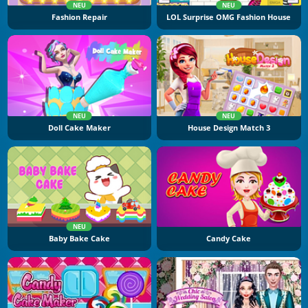
NEU
NEU
Fashion Repair
LOL Surprise OMG Fashion House
NEU
NEU
Doll Cake Maker
House Design Match 3
NEU
Baby Bake Cake
Candy Cake