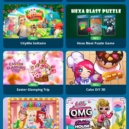
NEU
NEU
CityMix Solitaire
Hexa Blast Puzzle Game
NEU
NEU
Easter Glamping Trip
Cake DIY 3D