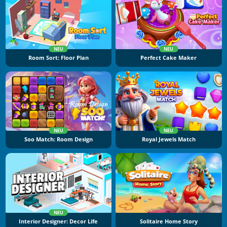
NEU
NEU
Room Sort: Floor Plan
Perfect Cake Maker
NEU
NEU
Soo Match: Room Design
Royal Jewels Match
NEU
Interior Designer: Decor Life
Solitaire Home Story