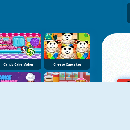
Candy Cake Maker
Cheese Cupcakes
NEU
Cake House
Yummy Donut Factory