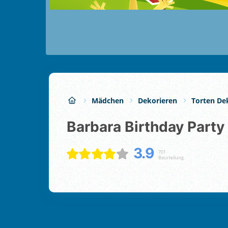
Mädchen
Dekorieren
Torten De
Barbara Birthday Party
3.9
701
Beurteilung