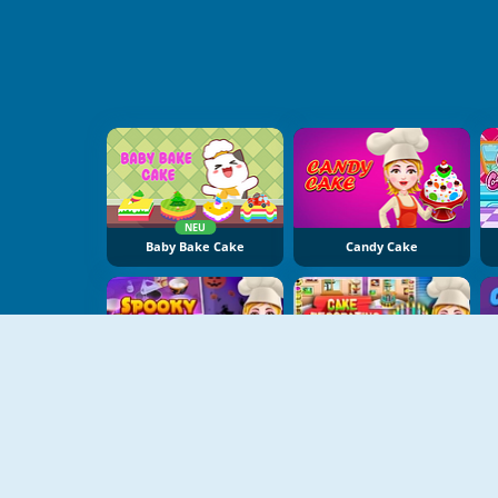
NEU
Baby Bake Cake
Candy Cake
Spooky Cupcakes
Cake Decorating