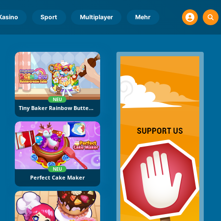
Kasino
Sport
Multiplayer
Mehr
NEU
Tiny Baker Rainbow Buttercream Cake
NEU
Perfect Cake Maker