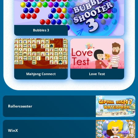
Bubbles 3
Mahjong Connect
Love Test
Rollercoaster
WinX