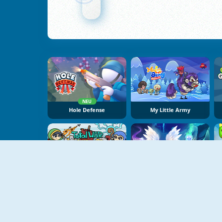
NEU
Hole Defense
My Little Army
NEU
NEU
Raid Heroes: Total War
Cursed Treasure One-And-A-Half