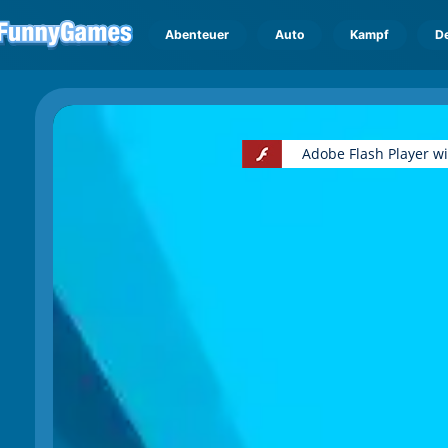
Abenteuer
Auto
Kampf
D
Adobe Flash Player w