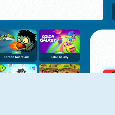
NEU
NEU
Garden Guardians
Color Galaxy
Merge Defense
Stickman Peacekeeper