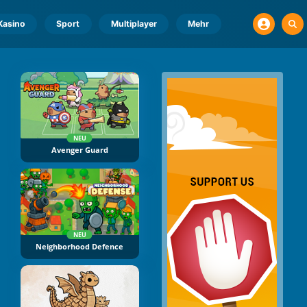
Kasino
Sport
Multiplayer
Mehr
NEU
Avenger Guard
NEU
Neighborhood Defence