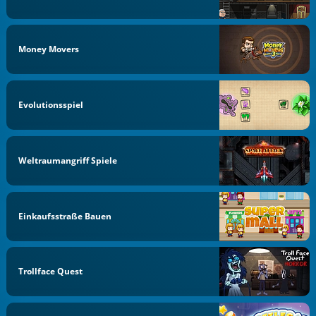
Money Movers
Evolutionsspiel
Weltraumangriff Spiele
Einkaufsstraße Bauen
Trollface Quest