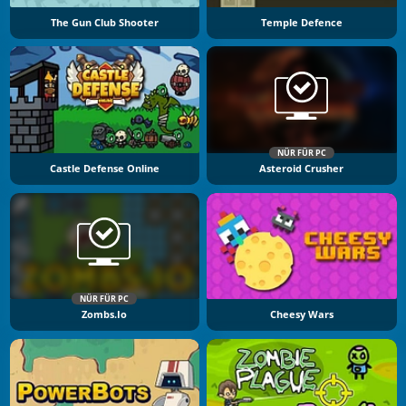
The Gun Club Shooter
Temple Defence
NÜR FÜR PC
Castle Defense Online
Asteroid Crusher
NÜR FÜR PC
Zombs.io
Cheesy Wars