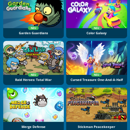
NEU
NEU
Garden Guardians
Color Galaxy
NEU
NEU
Raid Heroes: Total War
Cursed Treasure One-And-A-Half
Merge Defense
Stickman Peacekeeper