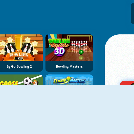
Eg Go Bowling 2
Bowling Masters
NEU
NEU
Goose Cup
Tennis Masters 2026