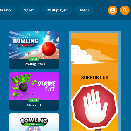
Kasino
Sport
Multiplayer
Mehr
NEU
Bowling Stars
NEU
Strike It!