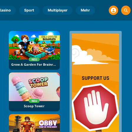
Kasino
Sport
Multiplayer
Mehr
NEU
Grow A Garden For Brainrots
NEU
Scoop Tower