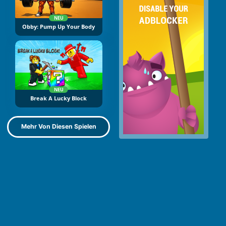
NEU
Obby: Pump Up Your Body
NEU
Break A Lucky Block
Mehr Von Diesen Spielen