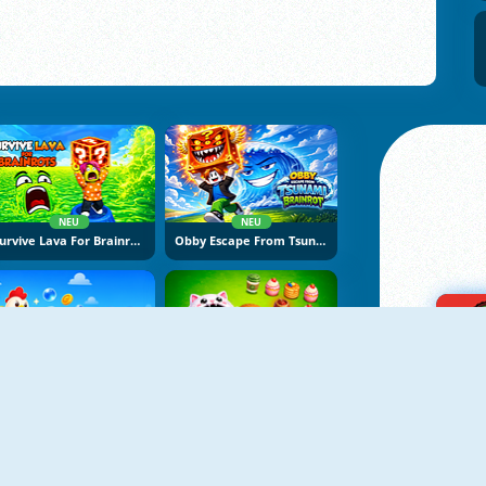
NEU
NEU
Survive Lava For Brainrots
Obby Escape From Tsunami Brainrot
NEU
NEU
Bubble Blasters
Hole Puzzle