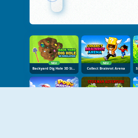
NEU
NEU
Backyard Dig Hole 3D Simulator
Collect Brainrot Arena
NEU
NEU
Pogo Masters
Stickman Adventure Online