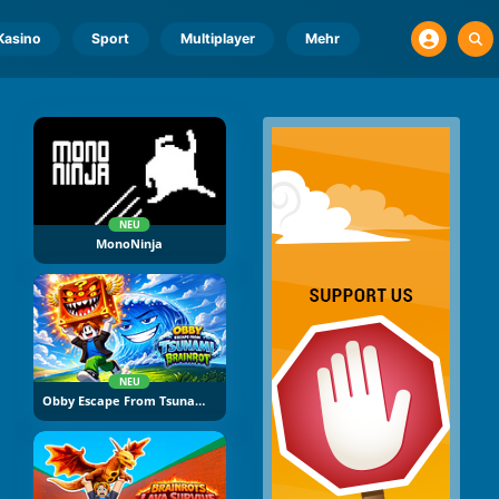
Kasino
Sport
Multiplayer
Mehr
NEU
MonoNinja
NEU
Obby Escape From Tsunami Brainrot