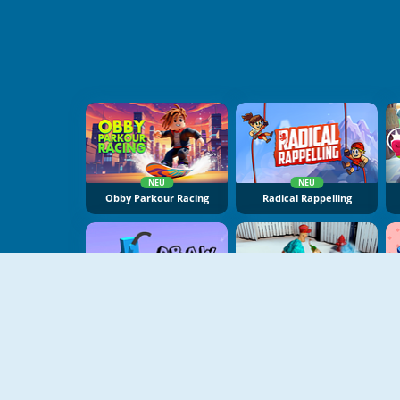
NEU
NEU
Obby Parkour Racing
Radical Rappelling
NEU
NEU
Draw Climber
Drunk Man 3D