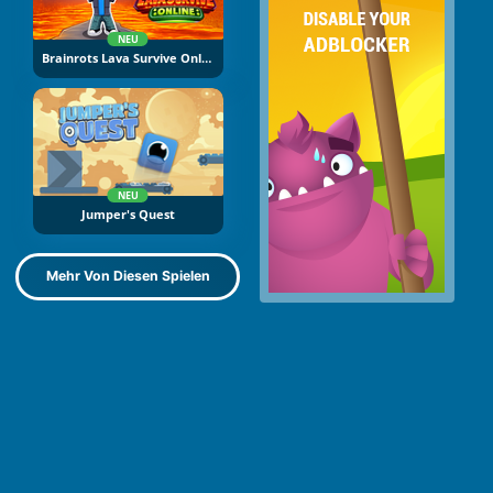
NEU
Brainrots Lava Survive Online
NEU
Jumper's Quest
Mehr Von Diesen Spielen