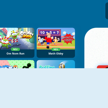
NEU
NEU
Om Nom Run
Math Obby
NEU
NEU
Vex 8
Rolling Ball