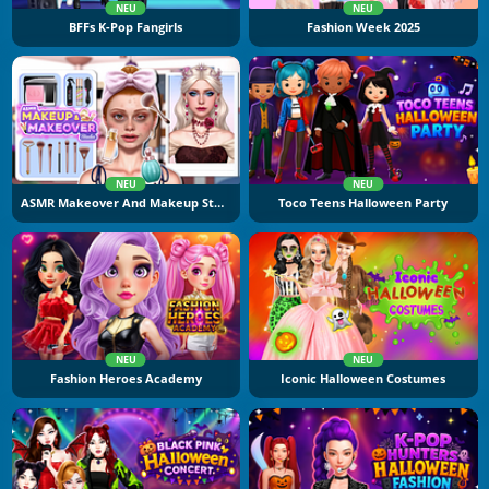
NEU
NEU
BFFs K-Pop Fangirls
Fashion Week 2025
NEU
NEU
ASMR Makeover And Makeup Studio
Toco Teens Halloween Party
NEU
NEU
Fashion Heroes Academy
Iconic Halloween Costumes