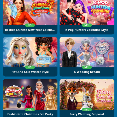
NEU
NEU
Besties Chinese New Year Celebration
K-Pop Hunters Valentine Style
NEU
NEU
Hot And Cold Winter Style
K-Wedding Dream
NEU
NEU
Fashionista Christmas Eve Party
Furry Wedding Proposal