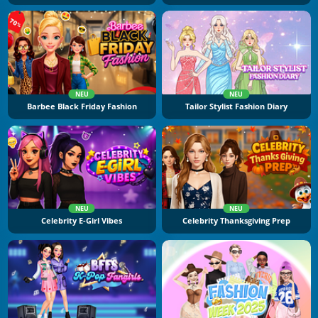
NEU
NEU
Barbee Black Friday Fashion
Tailor Stylist Fashion Diary
NEU
NEU
Celebrity E-Girl Vibes
Celebrity Thanksgiving Prep