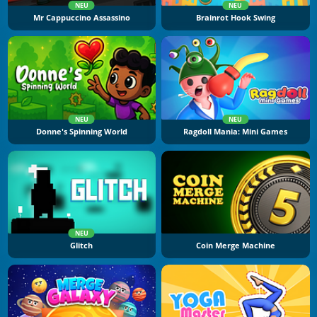
NEU
NEU
Mr Cappuccino Assassino
Brainrot Hook Swing
NEU
NEU
Donne's Spinning World
Ragdoll Mania: Mini Games
NEU
Glitch
Coin Merge Machine