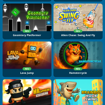
NEU
NEU
Geomtery Platformer
Alien Chase: Swing And Fly
NEU
NEU
Lava Jump
Hamstercycle