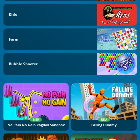
Kids
Farm
Bubble Shooter
NEU
NEU
No Pain No Gain Ragdoll Sandbox
Falling Dummy