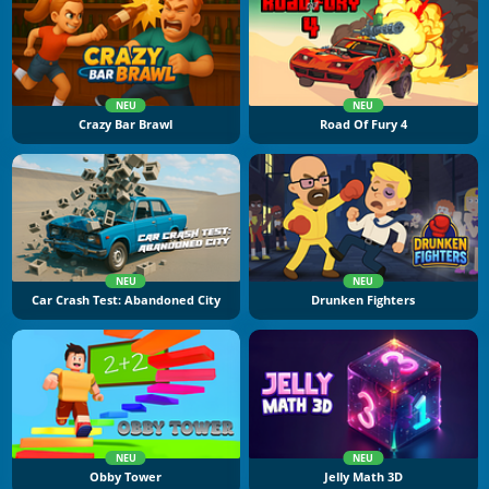
NEU
NEU
Crazy Bar Brawl
Road Of Fury 4
NEU
NEU
Car Crash Test: Abandoned City
Drunken Fighters
NEU
NEU
Obby Tower
Jelly Math 3D