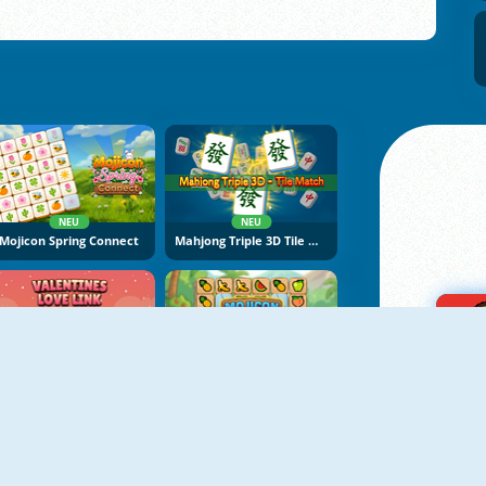
NEU
NEU
Mojicon Spring Connect
Mahjong Triple 3D Tile Match
NEU
NEU
Valentines Love Link
Mojicon Fruit Connect