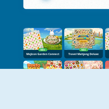
NEU
NEU
Mojicon Garden Connect
Travel Mahjong Deluxe
NEU
NEU
Bento Match
Mojicon Love Connect