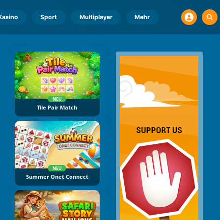
Kasino
Sport
Multiplayer
Mehr
NEU
Tile Pair Match
NEU
Summer Onet Connect