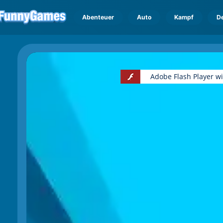
Abenteuer
Auto
Kampf
D
Adobe Flash Player w