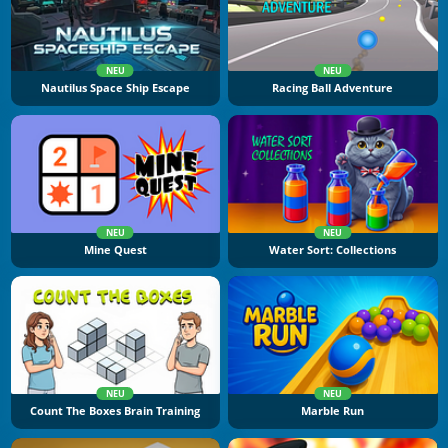
NEU
NEU
Nautilus Space Ship Escape
Racing Ball Adventure
NEU
NEU
Mine Quest
Water Sort: Collections
NEU
NEU
Count The Boxes Brain Training
Marble Run