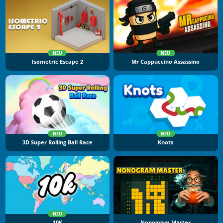
NEU
NEU
Isometric Escape 2
Mr Cappuccino Assassino
NEU
NEU
3D Super Rolling Ball Race
Knots
NEU
10K
Nonogram Master