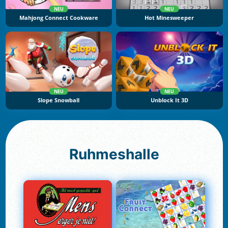
NEU
NEU
Mahjong Connect Cookware
Hot Minesweeper
NEU
NEU
Slope Snowball
Unblock It 3D
Ruhmeshalle