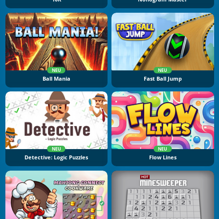
NEU
NEU
Ball Mania
Fast Ball Jump
NEU
NEU
Detective: Logic Puzzles
Flow Lines