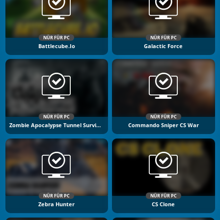
NÜR FÜR PC
NÜR FÜR PC
Battlecube.io
Galactic Force
NÜR FÜR PC
NÜR FÜR PC
Zombie Apocalypse Tunnel Survival
Commando Sniper CS War
NÜR FÜR PC
NÜR FÜR PC
Zebra Hunter
CS Clone