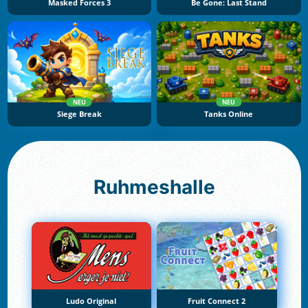
Masked Forces 3
Be Gone: Last Stand
NEU
NEU
Siege Break
Tanks Online
Ruhmeshalle
Ludo Original
Fruit Connect 2