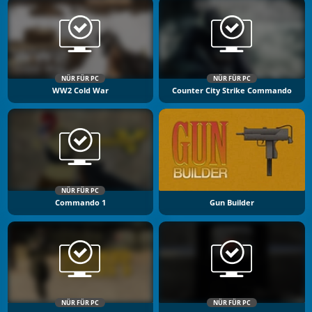
NÜR FÜR PC
NÜR FÜR PC
WW2 Cold War
Counter City Strike Commando
NÜR FÜR PC
Commando 1
Gun Builder
NÜR FÜR PC
NÜR FÜR PC