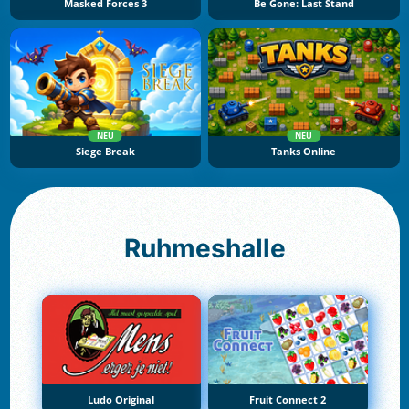
Masked Forces 3
Be Gone: Last Stand
NEU
NEU
Siege Break
Tanks Online
Ruhmeshalle
Ludo Original
Fruit Connect 2