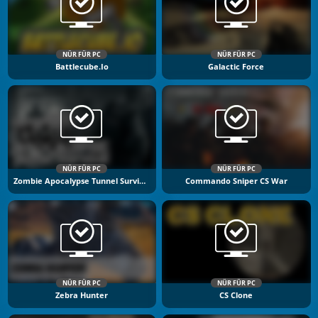
NÜR FÜR PC
NÜR FÜR PC
Battlecube.io
Galactic Force
NÜR FÜR PC
NÜR FÜR PC
Zombie Apocalypse Tunnel Survival
Commando Sniper CS War
NÜR FÜR PC
NÜR FÜR PC
Zebra Hunter
CS Clone