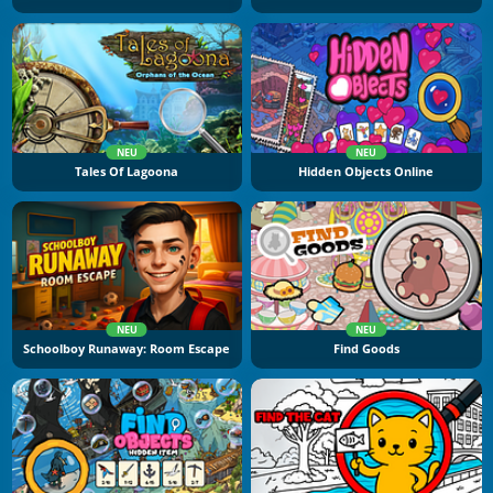
NEU
NEU
Tales Of Lagoona
Hidden Objects Online
NEU
NEU
Schoolboy Runaway: Room Escape
Find Goods