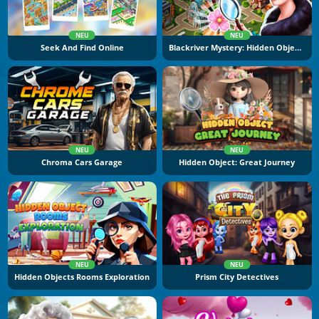
NEU
NEU
Seek And Find Online
Blackriver Mystery: Hidden Objects
NEU
NEU
Chroma Cars Garage
Hidden Object: Great Journey
NEU
NEU
Hidden Objects Rooms Exploration
Prism City Detectives