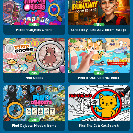
NEU
NEU
Hidden Objects Online
Schoolboy Runaway: Room Escape
NEU
NEU
Find Goods
Find It Out: Colorful Book
NEU
Find Objects: Hidden Items
Find The Cat: Cat Search