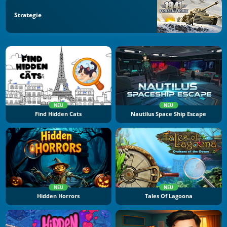
Strategie
NEU
NEU
Find Hidden Cats
Nautilus Space Ship Escape
NEU
NEU
Hidden Horrors
Tales Of Lagoona