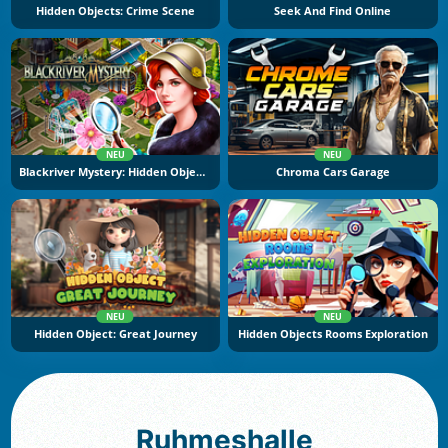
Hidden Objects: Crime Scene
Seek And Find Online
NEU
NEU
Blackriver Mystery: Hidden Objects
Chroma Cars Garage
NEU
NEU
Hidden Object: Great Journey
Hidden Objects Rooms Exploration
Ruhmeshalle