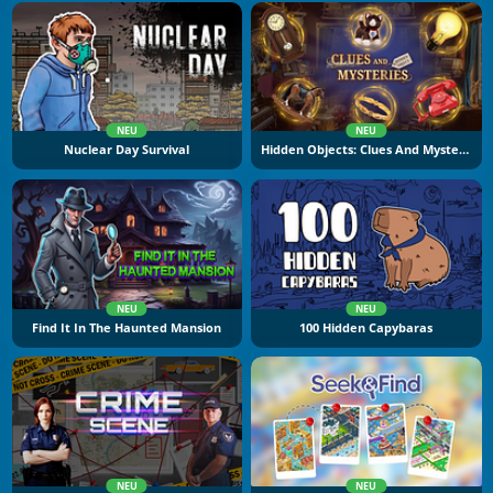
NEU
NEU
Nuclear Day Survival
Hidden Objects: Clues And Mysteries
NEU
NEU
Find It In The Haunted Mansion
100 Hidden Capybaras
NEU
NEU